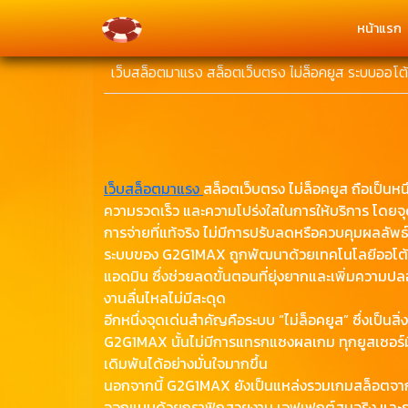
หน้าแรก
รับข่
เว็บสล็อตมาแรง สล็อตเว็บตรง ไม่ล็อคยูส ระบบออโ
เว็บสล็อตมาแรง
สล็อตเว็บตรง ไม่ล็อคยูส ถือเป็นห
ความรวดเร็ว และความโปร่งใสในการให้บริการ โดยจุดเ
การจ่ายที่แท้จริง ไม่มีการปรับลดหรือควบคุมผลลัพ
ระบบของ G2G1MAX ถูกพัฒนาด้วยเทคโนโลยีออโต้เต็
แอดมิน ซึ่งช่วยลดขั้นตอนที่ยุ่งยากและเพิ่มความปล
งานลื่นไหลไม่มีสะดุด
อีกหนึ่งจุดเด่นสำคัญคือระบบ “ไม่ล็อคยูส” ซึ่งเป็น
G2G1MAX นั้นไม่มีการแทรกแซงผลเกม ทุกยูสเซอร์มี
เดิมพันได้อย่างมั่นใจมากขึ้น
นอกจากนี้ G2G1MAX ยังเป็นแหล่งรวมเกมสล็อตจาก
ออกแบบด้วยกราฟิกสวยงาม เอฟเฟกต์สมจริง และระบบเส