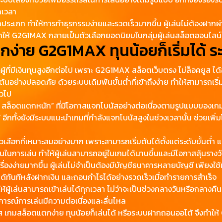
ุกเวลา
ะเภท ทำให้การทำธุรกรรมง่ายและรวดเร็วมากขึ้น ผู้เล่นไม่ต้องฝาก
ที่ทำให้ G2G1MAX กลายเป็นตัวเลือกยอดนิยมในกลุ่มผู้เล่นสล็อตออนไ
่าย G2G1MAX ทุนน้อยก็เริ่มได้ ระบ
ผู้ที่มีเงินทุนสูงอีกต่อไป เพราะ G2G1MAX สล็อตเว็บตรง ไม่ล็อคยูส ไ
ิ่มต้นอย่างปลอดภัย ด้วยระบบเดิมพันขั้นต่ำที่เข้าถึงง่าย ทำให้สามารถเร
่วไป
สล็อตแตกหนัก” ที่มีโอกาสแจกโบนัสอย่างต่อเนื่องตามรูปแบบของเกมที
ีกทั้งยังมีระบบแนะนำเกมที่กำลังแจกโบนัสสูงในช่วงเวลานั้น ช่วยเพิ
เลือกที่เหมาะสมอย่างมาก เพราะสามารถเริ่มต้นได้ตั้งแต่ระดับขั้นต่ำ 
ยนในการเล่น ทำให้ผู้เล่นสามารถอยู่ในเกมได้นานขึ้นและมีโอกาสลุ้นรางว
ื่องง่ายมากขึ้น ผู้เล่นไม่จำเป็นต้องมีบัญชีธนาคารหลายบัญชี เพียงใช
ด้ทันทีหลังฝากเงิน และถอนกำไรได้อย่างรวดเร็วเมื่อทำรายการสำเร็จ
ู้เล่นสามารถเข้าเล่นได้ทุกเวลา ไม่ว่าจะเป็นช่วงกลางวันหรือกลางคื
ารณ์การเล่นมีความต่อเนื่องและลื่นไหล
คยูส เกมสล็อตแตกง่าย ทุนน้อยก็เล่นได้ หรือระบบฝากถอนออโต้ จึงทำ