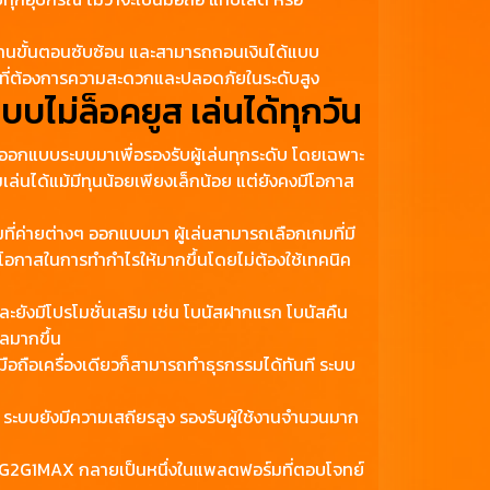
ผ่านขั้นตอนซับซ้อน และสามารถถอนเงินได้แบบ
ลน์ที่ต้องการความสะดวกและปลอดภัยในระดับสูง
บไม่ล็อคยูส เล่นได้ทุกวัน
ด้ออกแบบระบบมาเพื่อรองรับผู้เล่นทุกระดับ โดยเฉพาะ
ิ่มเล่นได้แม้มีทุนน้อยเพียงเล็กน้อย แต่ยังคงมีโอกาส
่ค่ายต่างๆ ออกแบบมา ผู้เล่นสามารถเลือกเกมที่มี
่มโอกาสในการทำกำไรให้มากขึ้นโดยไม่ต้องใช้เทคนิค
และยังมีโปรโมชั่นเสริม เช่น โบนัสฝากแรก โบนัสคืน
ัลมากขึ้น
้มือถือเครื่องเดียวก็สามารถทำธุรกรรมได้ทันที ระบบ
น ระบบยังมีความเสถียรสูง รองรับผู้ใช้งานจำนวนมาก
ให้ G2G1MAX กลายเป็นหนึ่งในแพลตฟอร์มที่ตอบโจทย์