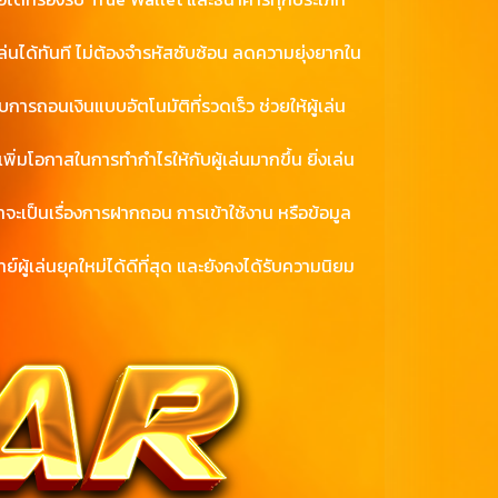
เล่นได้ทันที ไม่ต้องจำรหัสซับซ้อน ลดความยุ่งยากใน
การถอนเงินแบบอัตโนมัติที่รวดเร็ว ช่วยให้ผู้เล่น
มโอกาสในการทำกำไรให้กับผู้เล่นมากขึ้น ยิ่งเล่น
าจะเป็นเรื่องการฝากถอน การเข้าใช้งาน หรือข้อมูล
เล่นยุคใหม่ได้ดีที่สุด และยังคงได้รับความนิยม